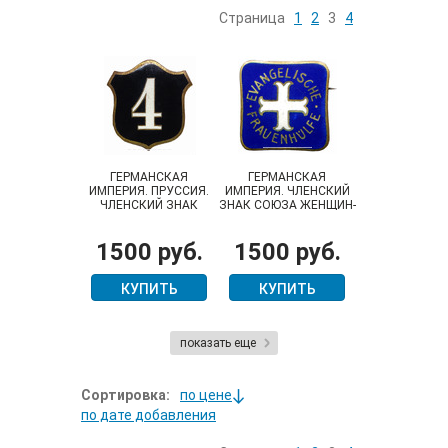
Страница
1
2
3
4
ГЕРМАНСКАЯ
ГЕРМАНСКАЯ
ИМПЕРИЯ. ПРУССИЯ.
ИМПЕРИЯ. ЧЛЕНСКИЙ
ЧЛЕНСКИЙ ЗНАК
ЗНАК СОЮЗА ЖЕНЩИН-
ВЕТЕРАНСКОГО
ЕВАНГЕЛИСТОК
ОБЪЕДИНЕНИЯ 4
"ЕВАНГЕЛИЧЕСКАЯ
1500 руб.
1500 руб.
ПЕХОТНОГО ПОЛКА
ЖЕНСКАЯ
ВЗАИМОПОМОЩЬ"
КУПИТЬ
КУПИТЬ
показать еще
Сортировка:
по цене
по дате добавления