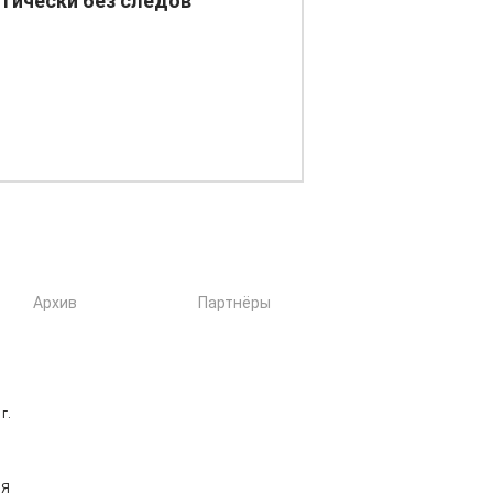
тически без следов
Архив
Партнёры
г.
ИЯ