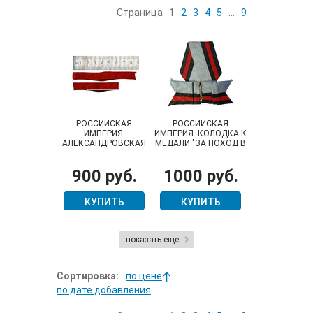
Страница
1
2
3
4
5
…
9
РОССИЙСКАЯ
РОССИЙСКАЯ
ИМПЕРИЯ.
ИМПЕРИЯ. КОЛОДКА К
АЛЕКСАНДРОВСКАЯ
МЕДАЛИ "ЗА ПОХОД В
ЛЕНТА ДЛЯ
КИТАЙ", С ЛЕНТОЙ,
МИНИАТЮРНЫХ
БАНТОМ И
900 руб.
1000 руб.
НАГРАД
СЕРЕБРЯНЫМ
КОЛЬЦОМ . НОВОДЕЛ!
КУПИТЬ
КУПИТЬ
показать еще
Сортировка:
по цене
по дате добавления