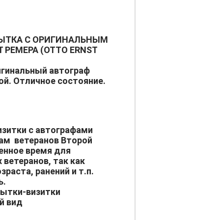
РЫТКА С ОРИГИНАЛЬНЫМ
 РЕМЕРА (OTTO ERNST
игинальный автограф
ой. Отличное состояние.
зитки с автографами
кам ветеранов Второй
енное время для
 ветеранов, так как
зраста, ранений и т.п.
ь.
рытки-визитки
й вид